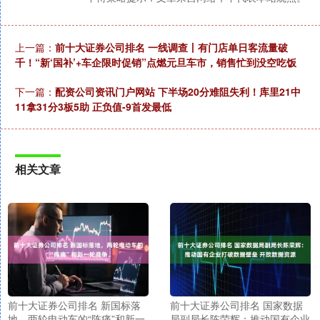
上一篇：
前十大证券公司排名 一线调查丨有门店单日客流量破
千！“新‘国补’+车企限时促销”点燃元旦车市，销售忙到没空吃饭
下一篇：
配资公司资讯门户网站 下半场20分难阻失利！库里21中
11拿31分3板5助 正负值-9首发最低
相关文章
前十大证券公司排名 新国标落
前十大证券公司排名 国家数据
地，两轮电动车的“阵痛”和新一
局副局长陈荣辉：推动国有企业