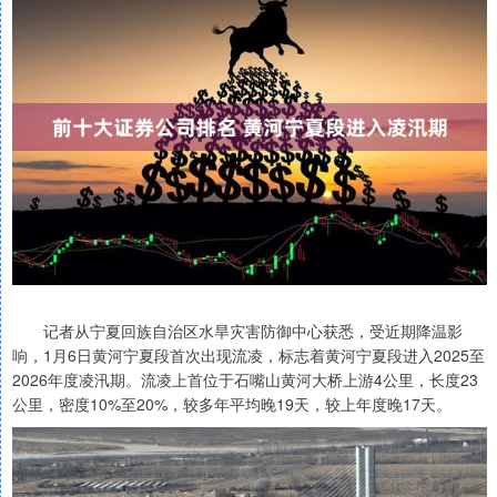
记者从宁夏回族自治区水旱灾害防御中心获悉，受近期降温影
响，1月6日黄河宁夏段首次出现流凌，标志着黄河宁夏段进入2025至
2026年度凌汛期。流凌上首位于石嘴山黄河大桥上游4公里，长度23
公里，密度10%至20%，较多年平均晚19天，较上年度晚17天。