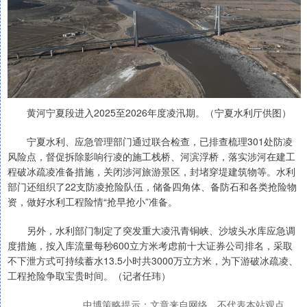
黄河宁夏段进入2025至2026年度凌汛期。（宁夏水利厅供图）
宁夏水利、应急管理部门通过联合检查，已排查梳理301处防凌
风险点，督促拆除影响行凌的施工栈桥、河滨浮桥，落实涉河在建工
程破冰疏凌准备措施，关闭涉河旅游景区，封堵穿堤建筑物等。水利
部门还组织了22支防凌抢险队伍，储备四角体、备防石和各类抢险物
资，做好水利工程险情“抢早抢小”准备。
另外，水利部门制定了突发重大凌汛青铜峡、沙坡头水库应急调
度措施，按入库流量每秒600立方米考虑前十大证券公司排名，采取
不下泄方式可持续蓄水13.5小时共3000万立方米，为下游破冰疏凌、
工程抢险争取宝贵时间。（记者任玮）
中博策略提示：文章来自网络，不代表本站观点。