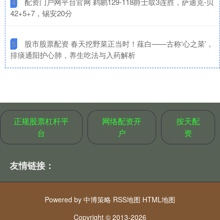
​配资门户网平台官网 鹈鹕129-118爵士取3连胜，萨迪克-贝
4
42+5+7，锡安20分
​股市股票配资 春天挖野菜正当时！薤白——古称‘心之菜’，
5
排痰通阳护心肺，养生吃法与入药解析
正规股票杠杆平
网络配资开
按天配
台
户
资
友情链接：
Powered by
中博策略
RSS地图
HTML地图
Copyright
© 2013-2026