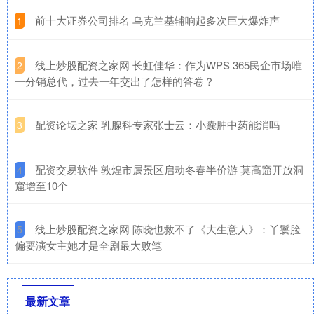
​前十大证券公司排名 乌克兰基辅响起多次巨大爆炸声
1
​线上炒股配资之家网 长虹佳华：作为WPS 365民企市场唯
2
一分销总代，过去一年交出了怎样的答卷？
​配资论坛之家 乳腺科专家张士云：小囊肿中药能消吗
3
​配资交易软件 敦煌市属景区启动冬春半价游 莫高窟开放洞
4
窟增至10个
​线上炒股配资之家网 陈晓也救不了《大生意人》：丫鬟脸
5
偏要演女主她才是全剧最大败笔
最新文章