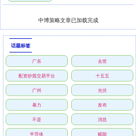
中博策略文章已加载完成
话题标签
广东
去世
配资炒股交易平台
十五五
广州
光伏
暴力
发布
不是
消息
半导体
赋能