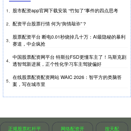
股市配资app官网下载安装 “竹知了”事件的四点思考
1、
配资平台股票行情 何为“舆情敲诈”？
2、
股票配资平台 断电0.01秒烧掉几十万：AI最隐秘的暴利
3、
赛道，中企疯抢
中国股票配资网平台 特斯拉FSD更懂车主了！马斯克剧
4、
透智驾新进展，正个性化学习车主驾驶偏好
在线股票配资配资网站 WAIC 2026：智平方的类脑答
5、
案，写在城市里
正规股票杠杆平
网络配资开
按天配