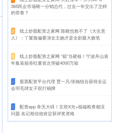
365民企市场唯一分销总代，过去一年交出了怎样
的答卷？
​线上炒股配资之家网 陈晓也救不了《大生意
2
人》：丫鬟脸偏要演女主她才是全剧最大败笔
​线上炒股配资之家网 “箱”当硬核！宁波舟山港
3
年集装箱吞吐量首次突破4000万箱
​股票配资平台代理 贾一凡/张驰组合获得全运
4
会羽毛球女子双打铜牌
​配资app 幸无大碍！文班X光+核磁检查都没
5
问题 名记相信他肯定获评奖资格