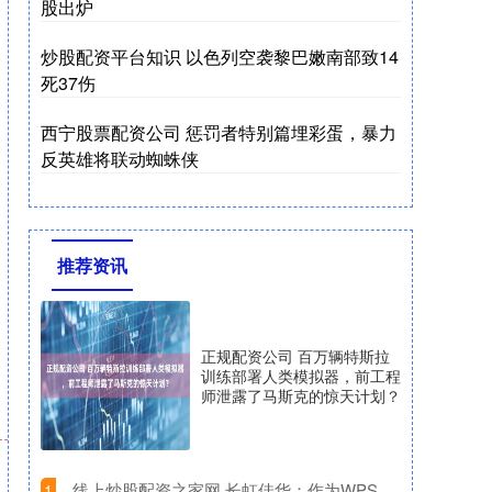
股出炉
炒股配资平台知识 以色列空袭黎巴嫩南部致14
死37伤
西宁股票配资公司 惩罚者特别篇埋彩蛋，暴力
反英雄将联动蜘蛛侠
推荐资讯
正规配资公司 百万辆特斯拉
训练部署人类模拟器，前工程
师泄露了马斯克的惊天计划？
​线上炒股配资之家网 长虹佳华：作为WPS
1