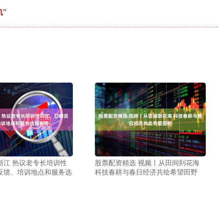
”
浙江 热议老专长培训性
股票配资精选 视频丨从田间到花海
反馈、培训地点和服务选
科技春耕与春日经济共绘希望田野