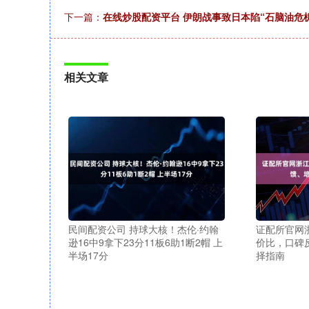
下一篇：
在线炒股配资平台 伊朗战事致日本陷“石脑油危机
相关文章
民间配资公司 持球大核！杰伦·约翰
证配所官网
逊16中9拿下23分11板6助1断2帽 上
价比，口碑
半场17分
择指南