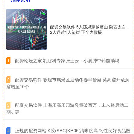
配资交易软件 5人违规穿越鳌山 陕西太白：
2人遇难1人坠崖 正全力救援
​配资论坛之家 乳腺科专家张士云：小囊肿中药能消吗
1
​配资交易软件 敦煌市属景区启动冬春半价游 莫高窟开放洞
2
窟增至10个
​配资交易软件 上海乐高乐园游客量破百万，未来将启动二
3
期扩建
​正规的配资网站 K胶(SBC)KR05(清晰度高 韧性良好食品医
4