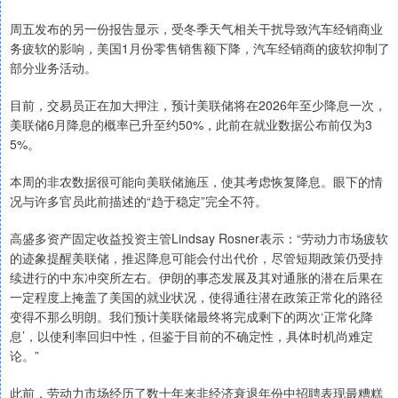
周五发布的另一份报告显示，受冬季天气相关干扰导致汽车经销商业
务疲软的影响，美国1月份零售销售额下降，汽车经销商的疲软抑制了
部分业务活动。
目前，交易员正在加大押注，预计美联储将在2026年至少降息一次，
美联储6月降息的概率已升至约50%，此前在就业数据公布前仅为3
5%。
本周的非农数据很可能向美联储施压，使其考虑恢复降息。眼下的情
况与许多官员此前描述的“趋于稳定”完全不符。
高盛多资产固定收益投资主管Lindsay Rosner表示：“劳动力市场疲软
的迹象提醒美联储，推迟降息可能会付出代价，尽管短期政策仍受持
续进行的中东冲突所左右。伊朗的事态发展及其对通胀的潜在后果在
一定程度上掩盖了美国的就业状况，使得通往潜在政策正常化的路径
变得不那么明朗。我们预计美联储最终将完成剩下的两次‘正常化降
息’，以使利率回归中性，但鉴于目前的不确定性，具体时机尚难定
论。”
此前，劳动力市场经历了数十年来非经济衰退年份中招聘表现最糟糕