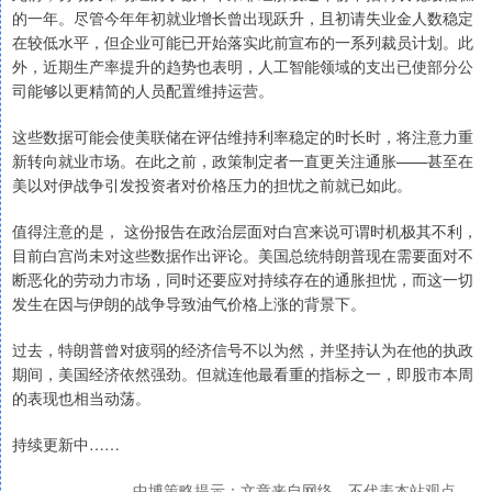
的一年。尽管今年年初就业增长曾出现跃升，且初请失业金人数稳定
在较低水平，但企业可能已开始落实此前宣布的一系列裁员计划。此
外，近期生产率提升的趋势也表明，人工智能领域的支出已使部分公
司能够以更精简的人员配置维持运营。
这些数据可能会使美联储在评估维持利率稳定的时长时，将注意力重
新转向就业市场。在此之前，政策制定者一直更关注通胀——甚至在
美以对伊战争引发投资者对价格压力的担忧之前就已如此。
值得注意的是， 这份报告在政治层面对白宫来说可谓时机极其不利，
目前白宫尚未对这些数据作出评论。美国总统特朗普现在需要面对不
断恶化的劳动力市场，同时还要应对持续存在的通胀担忧，而这一切
发生在因与伊朗的战争导致油气价格上涨的背景下。
过去，特朗普曾对疲弱的经济信号不以为然，并坚持认为在他的执政
期间，美国经济依然强劲。但就连他最看重的指标之一，即股市本周
的表现也相当动荡。
持续更新中……
中博策略提示：文章来自网络，不代表本站观点。