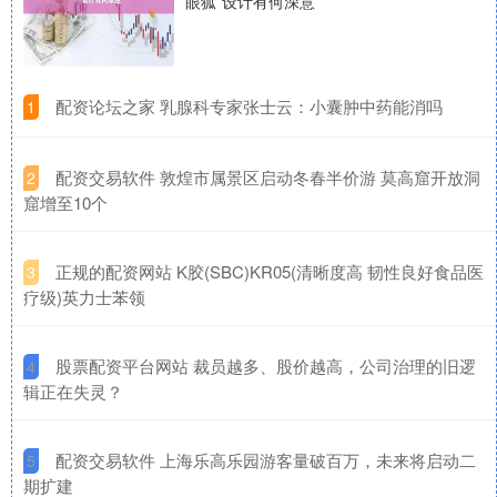
眼狐”设计有何深意
​配资论坛之家 乳腺科专家张士云：小囊肿中药能消吗
1
​配资交易软件 敦煌市属景区启动冬春半价游 莫高窟开放洞
2
窟增至10个
​正规的配资网站 K胶(SBC)KR05(清晰度高 韧性良好食品医
3
疗级)英力士苯领
​股票配资平台网站 裁员越多、股价越高，公司治理的旧逻
4
辑正在失灵？
​配资交易软件 上海乐高乐园游客量破百万，未来将启动二
5
期扩建