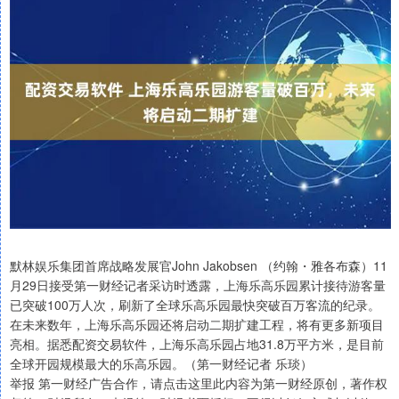
默林娱乐集团首席战略发展官John Jakobsen （约翰・雅各布森）11
月29日接受第一财经记者采访时透露，上海乐高乐园累计接待游客量
已突破100万人次，刷新了全球乐高乐园最快突破百万客流的纪录。
在未来数年，上海乐高乐园还将启动二期扩建工程，将有更多新项目
亮相。据悉配资交易软件，上海乐高乐园占地31.8万平方米，是目前
全球开园规模最大的乐高乐园。（第一财经记者 乐琰）
举报 第一财经广告合作，请点击这里此内容为第一财经原创，著作权